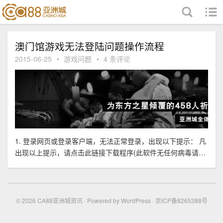
跳至内容
澳门馆游戏无法登陆问题操作流程
2015-06-25
•
游戏问题
•
4 条评论
1. 登录网页或登录客户端，无法正常登录，出现以下提示： 凡
出现以上提示，请点击此链接下载程序(此软件无任何病毒请您
放心下载，如遇报毒请关闭杀毒软件) 下载压缩文件，解压文件
后打开此操作程序 ，提示输入账号。如下图所示： 输入账号后
请按回车键，会出现类似下面详细字符，如图所示： 等待此报
告操作完毕后，会有提示请按任意键
© 2026
CA88亚洲城资讯
· Powered by
WordPress
· 京ICP备8265388号