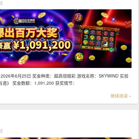
论
026年6月25日 奖金种类：超高倍赔彩 游戏名称：SKYWIND 实验
生财有道》 奖金数额：1,091,200 获奖情节：
继续阅读 »
论