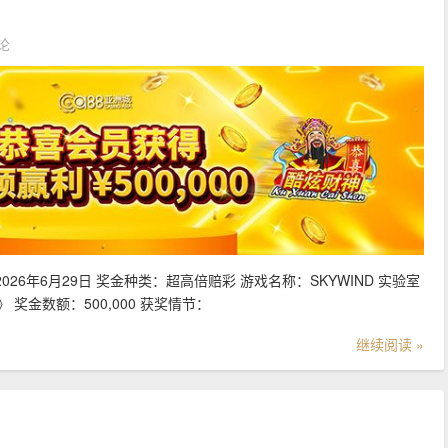
论
26年6月29日 奖金种类：超高倍赔彩 游戏名称：SKYWIND 实验室
财神》 奖金数额：500,000 获奖情节：
继续阅读 »