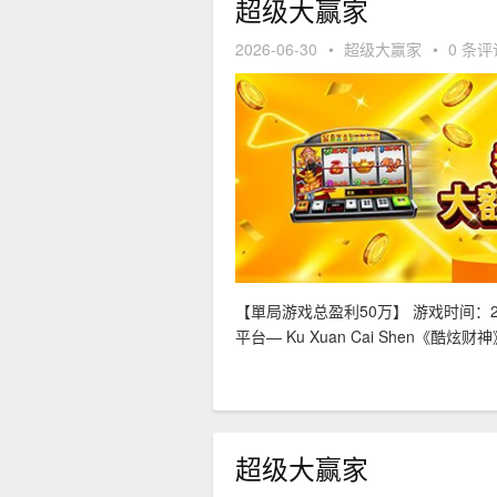
超级大赢家
2026-06-30
•
超级大赢家
•
0 条评
【單局游戏总盈利50万】 游戏时间：20
平台— Ku Xuan Cai Shen《酷炫
超级大赢家