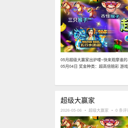
05月超级大赢家出炉喽~快来观摩谁的单
05月04日 奖金种类：超高倍赔彩 游戏名称
金数额：288,320 获奖情节： 【To
超级大赢家
2026-05-06
•
超级大赢家
•
0 条评