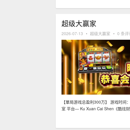
超级大赢家
2026-07-13
•
超级大赢家
•
0 条评
【單局游戏总盈利300万】 游戏时间：2
室 平台— Ku Xuan Cai Shen《酷