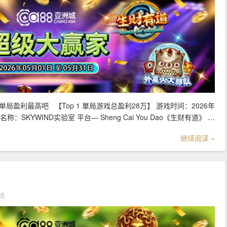
局盈利最高吧 【Top 1 單局游戏总盈利28万】 游戏时间：2026年
：SKYWIND实验室 平台— Sheng Cai You Dao《生财有道》 奖
继续阅读 »
论