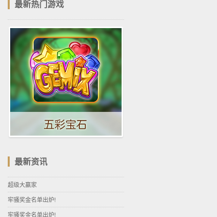
最新热门游戏
最新资讯
超级大赢家
牢骚奖金名单出炉!
牢骚奖金名单出炉!