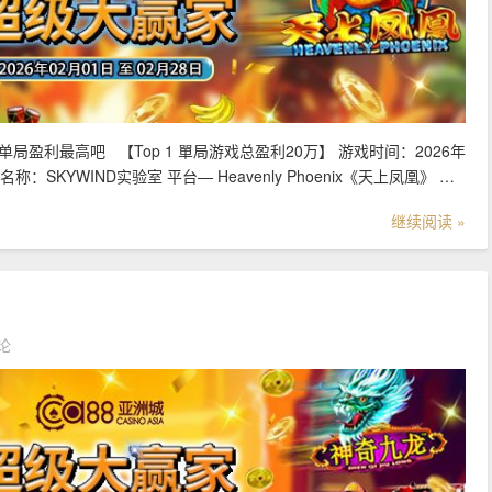
局盈利最高吧 【Top 1 單局游戏总盈利20万】 游戏时间：2026年
：SKYWIND实验室 平台— Heavenly Phoenix《天上凤凰》 奖
 2 單局游戏
继续阅读 »
论