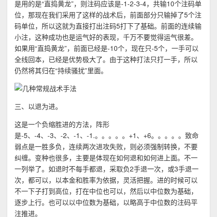
是用的是“直捣黄龙”，则注码应该是-1-2-3-4，共输10个注码单
位，那现在我们采用了这样的战术后，前面部分只输掉了5个注
码单位，所以这就为直接打出注码5打下了基础。前面的连续输
小注，这种成功也是运气好的表现，千万不要觉得运气很差。
如果用“直捣黄龙”，前面已经是-10个，现在只-5个，一手可以
全线回本，已经是优势极大了。由于这种打法只打一手，所以
仍然将其归在“持续骚扰”里面。
三、以退为进。
这是一个负缩胜进的方法，阵形
是-5、-4、-3、-2、-1、-1.。。。。。+1、+6。。。。。致命
弱点是一胜多负，连续两次进攻失败，则必须强制转换，不要
纠缠。变种也很多，主要是体现在如何退和如何进上面。不一
一列举了。如退时不每手都退，采取负2手退一次，或3手退一
次，都可以，以本金和胜率为依据，灵活把握。进的时候可以
不一下子打到高位，打在中位也可以，然后以中位数为基础，
逐步上行。也可以以中位数为基础，以略高于中位数的注码平
注推进。