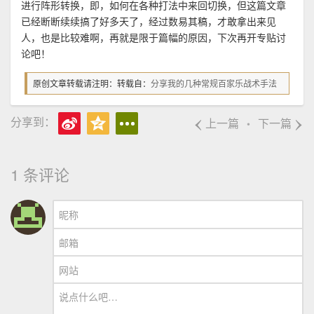
进行阵形转换，即，如何在各种打法中来回切换，但这篇文章
已经断断续续搞了好多天了，经过数易其稿，才敢拿出来见
人，也是比较难啊，再就是限于篇幅的原因，下次再开专贴讨
论吧！
原创文章转载请注明：转载自：
分享我的几种常规百家乐战术手法
‹
›
分享到：
上一篇
下一篇
•
1 条评论
昵称
邮箱
网站
说点什么吧…