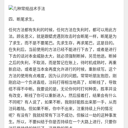
四、断尾求生。
任何方法都有失利的时候，任何方法在失利时，都可以用此方
法。顾名思义，就是跟壁虎遇到攻击时会断尾一样，断尾是为
了求生，而不是不要尾巴。先求生存，再求尾巴，这是目的。
在失利后，当前使用的方法已经不能进行下去了，或者是进行
下去的话对本金威胁太大，就必须强制断掉，另觅他途。断掉
之后的失利，不取消，而是暂记在账上，待时机成熟时，再重
新启动，或者是当本金再度允许进行的时候，重新续写。这个
方法的使用有点难度，因为认识的问题。常常听朋友抱怨，刚
刚启动一个负进直缆，注码打得相当地高了，却断线了，导致
缆不得不中断。我要说的是，无论你何时打何种类，胜率并没
有改变，断线了你可以重新进入，然后接着打，结果会有什么
不同呢？有人说了，如果不断，我刚好能胜出来那一手，从而
注码着陆。但如果不断，你中不出来，注重持续上升的情况
呢？有没有？我就经常有下注不成功，但躲过一劫的这种事发
生。所以，不要纠结于你是否持续在一个大路上进行，只要你