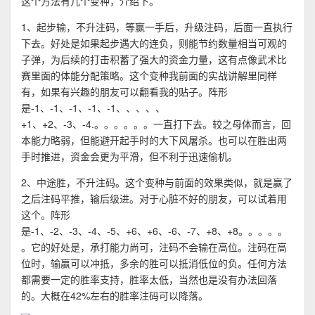
这个方法有几个变种，介绍下。
1、起步输，不升注码，等赢一手后，升级注码，后面一直执行
下去。好处是如果起步遇大的连负，则能节约数量相当可观的
子弹，为后续的打击积蓄了强大的资金力量，这有点像武术比
赛里面的体能分配策略。这个变种我前面的实战讲解里同样
有，如果有兴趣的朋友可以翻看我的贴子。阵形
是-1、-1、-1、-1、-1、、、、、
+1、+2、-3、-4.。。。。。。一直打下去。较之母体而言，回
本能力略弱，但能避开起手时的大下风屠杀。也可以在胜出两
手时推进，资金会更为平滑，但不利于迅速偷机。
2、中途胜，不升注码。这个变种与前面的效果类似，就是赢了
之后注码平推，输后级进。对于心脏不好的朋友，可以试着用
这个。阵形
是-1、-2、-3、-4、-5、+6、+6、-6、-7、+8、+8。。。。。
。它的好处是，承打能力尚可，注码不会输在高位。注码在高
位时，输赢可以冲抵，多余的胜可以抵消低位的负。任何方法
都需要一定的胜率支持，胜率太低，当然也是没有办法回落
的。大概在42%左右的胜率注码可以降落。