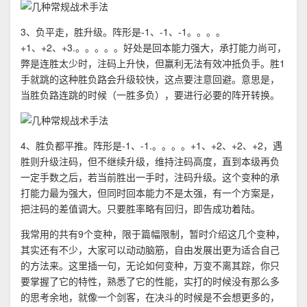
3、负平走，胜升级。阵形是-1、-1、-1。。。。
+1、+2、+3.。。。。。好处是回本能力强大，承打能力尚可，
弊是连胜太少时，注码上升快，但赢利无法有效冲抵负手。胜1
手就跳的这种胜负路会升级较快，这点要注意回避。意思是，
当胜负路连跳的时候（一胜多负），要进行必要的阵开转换。
4、胜负都平推。阵形是-1、-1.。。。。+1、+2、+2、+2，遇
胜则升级注码，但不继续升级，维持注码高度，直到本级再负
一定手数之后，若当前胜出一手时，注码升级。这个变种的承
打能力最为强大，但同时回本能力不是太强，有一个方案是，
把注码的差值调大。只要胜率略有回归，即告成功着陆。
我常用的共有9个变种，限于篇幅限制，暂时介绍这几个变种，
其实还有不少，大家可以动动脑筋，自由发展出更为适合自己
的方法来。这里插一句，无论如何变种，万变不离其踪，你只
要掌握了它的特性，熟悉了它的性能，实打的时候没有那么多
的思考余地，就像一个剑客，在决斗的时候是不会想更多的，