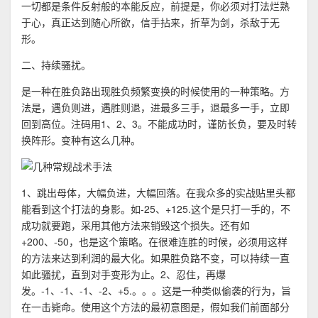
一切都是条件反射般的本能反应，前提是，你必须对打法烂熟
于心，真正达到随心所欲，信手拈来，折草为剑，杀敌于无
形。
二、持续骚扰。
是一种在胜负路出现胜负频繁变换的时候使用的一种策略。方
法是，遇负则进，遇胜则退，进最多三手，退最多一手，立即
回到高位。注码用1、2、3。不能成功时，谨防长负，要及时转
换阵形。变种有这么几种。
1、跳出母体，大幅负进，大幅回落。在我众多的实战贴里头都
能看到这个打法的身影。如-25、+125.这个是只打一手的，不
成功就要跑，采用其他方法来销毁这个损失。还有如
+200、-50，也是这个策略。在很难连胜的时候，必须用这样
的方法来达到利润的最大化。如果胜负路不变，可以持续一直
如此骚扰，直到对手变形为止。2、忍住，再爆
发。-1、-1、-1、-2、+5.。。。这是一种类似偷袭的行为，旨
在一击毙命。使用这个方法的最初意图是，假如我们前面部分