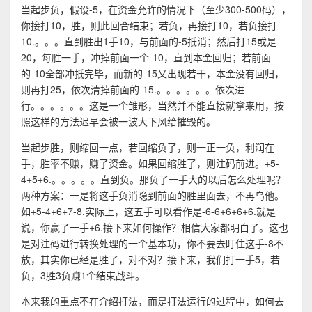
当起步负，假设-5，在资金允许的情况下（至少300-500码），
你接打10，胜，则此回合结束；若负，再接打10，若负接打
10.。。。直到胜出1手10，与前面的-5抵消；然后打15或是
20，每胜一手，冲掉前面一个-10，直到本金回归；若前面
的-10全部冲抵完毕，而新的-15又出现若干，本金没有回归，
则再打25，依次清掉前面的-15.。。。。。。依次进
行。。。。。。这是一个雏形，当然并不能直接就拿来用，按
照这样的方法迟早会被一波大下风给摧毁的。
当起步胜，则缩回一点，若回缩负了，则一正一负，利润在
手，胜率不赚，赚了资金。如果回缩胜了，则注码前进。+5-
4+5+6.。。。。。直到负。那负了一手大的以后怎么处理呢？
两种方案：一是将这手负消隐到前面的胜里面去，不再鸟他。
如+5-4+6+7-8.实际上，这五手可以看作是-6-6+6+6+6.就是
说，你赢了一手+6.接下来如何操作？相信大家都明白了。这也
是对注码进行转换处理的一个基本功，你不要去盯住这手-8不
放，其实你已经是胜了，对不对？接下来，我们打一手5，若
负，3胜3负赚1个结束战斗。
本来我的重点不在介绍打法，而是打法运行的过程中，如何去