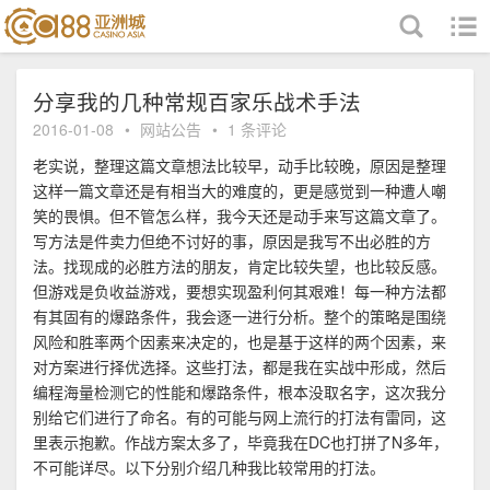
跳至内容
分享我的几种常规百家乐战术手法
2016-01-08
•
网站公告
•
1 条评论
老实说，整理这篇文章想法比较早，动手比较晚，原因是整理
这样一篇文章还是有相当大的难度的，更是感觉到一种遭人嘲
笑的畏惧。但不管怎么样，我今天还是动手来写这篇文章了。
写方法是件卖力但绝不讨好的事，原因是我写不出必胜的方
法。找现成的必胜方法的朋友，肯定比较失望，也比较反感。
但游戏是负收益游戏，要想实现盈利何其艰难！每一种方法都
有其固有的爆路条件，我会逐一进行分析。整个的策略是围绕
风险和胜率两个因素来决定的，也是基于这样的两个因素，来
对方案进行择优选择。这些打法，都是我在实战中形成，然后
编程海量检测它的性能和爆路条件，根本没取名字，这次我分
别给它们进行了命名。有的可能与网上流行的打法有雷同，这
里表示抱歉。作战方案太多了，毕竟我在DC也打拼了N多年，
不可能详尽。以下分别介绍几种我比较常用的打法。