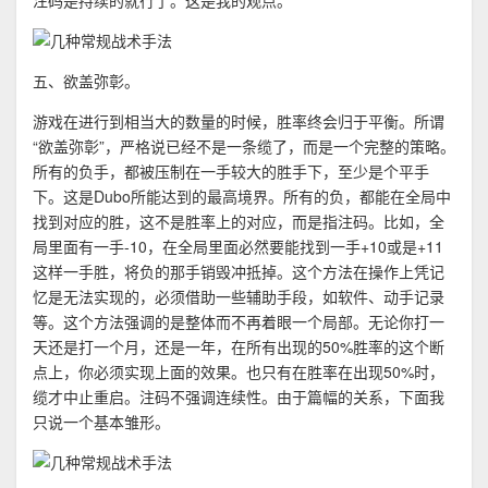
注码是持续的就行了。这是我的观点。
五、欲盖弥彰。
游戏在进行到相当大的数量的时候，胜率终会归于平衡。所谓
“欲盖弥彰”，严格说已经不是一条缆了，而是一个完整的策略。
所有的负手，都被压制在一手较大的胜手下，至少是个平手
下。这是Dubo所能达到的最高境界。所有的负，都能在全局中
找到对应的胜，这不是胜率上的对应，而是指注码。比如，全
局里面有一手-10，在全局里面必然要能找到一手+10或是+11
这样一手胜，将负的那手销毁冲抵掉。这个方法在操作上凭记
忆是无法实现的，必须借助一些辅助手段，如软件、动手记录
等。这个方法强调的是整体而不再着眼一个局部。无论你打一
天还是打一个月，还是一年，在所有出现的50%胜率的这个断
点上，你必须实现上面的效果。也只有在胜率在出现50%时，
缆才中止重启。注码不强调连续性。由于篇幅的关系，下面我
只说一个基本雏形。