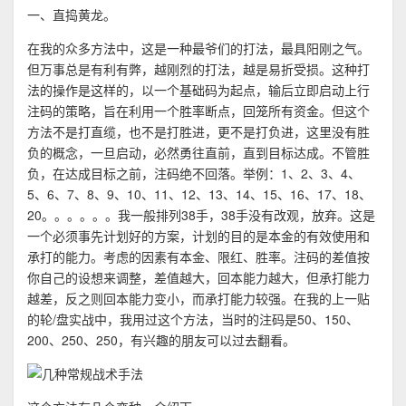
一、直捣黄龙。
在我的众多方法中，这是一种最爷们的打法，最具阳刚之气。
但万事总是有利有弊，越刚烈的打法，越是易折受损。这种打
法的操作是这样的，以一个基础码为起点，输后立即启动上行
注码的策略，旨在利用一个胜率断点，回笼所有资金。但这个
方法不是打直缆，也不是打胜进，更不是打负进，这里没有胜
负的概念，一旦启动，必然勇往直前，直到目标达成。不管胜
负，在达成目标之前，注码绝不回落。举例：1、2、3、4、
5、6、7、8、9、10、11、12、13、14、15、16、17、18、
20。。。。。。我一般排列38手，38手没有改观，放弃。这是
一个必须事先计划好的方案，计划的目的是本金的有效使用和
承打的能力。考虑的因素有本金、限红、胜率。注码的差值按
你自己的设想来调整，差值越大，回本能力越大，但承打能力
越差，反之则回本能力变小，而承打能力较强。在我的上一贴
的轮/盘实战中，我用过这个方法，当时的注码是50、150、
200、250、250，有兴趣的朋友可以过去翻看。