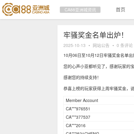
跳至内容
首页
CA88亚洲城资讯
牢骚奖金名单出炉！
2025-10-13
•
网站公告
•
0 条评论
10月06日至10月12日牢骚奖金名单
您的心声小亚都听见了，感谢玩家的
感谢您的持续支持！
恭喜上榜的玩家获得上周牢骚奖金，
Member Account
CA***976551
CA***377537
CA***2016
CA***I521CHENG