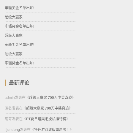
牢骚奖金名单出炉!
超级大赢家
牢骚奖金名单出炉!
最新评论
admin
发表在《
超级大赢家 700万中奖奇迹
》
匿名
发表在《
超级大赢家 700万中奖奇迹
》
纲哥
发表在《
PT夏日送爽老虎机排行榜
》
lijundong
发表在《
特色游戏改版重启啦！
》
admin
发表在《
亚洲城会员日PNG加码送免费
旋转
》
热门标签