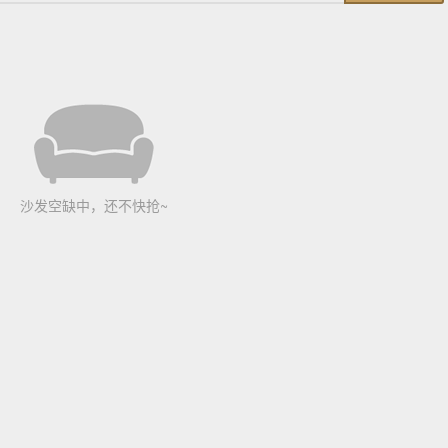
沙发空缺中，还不快抢~