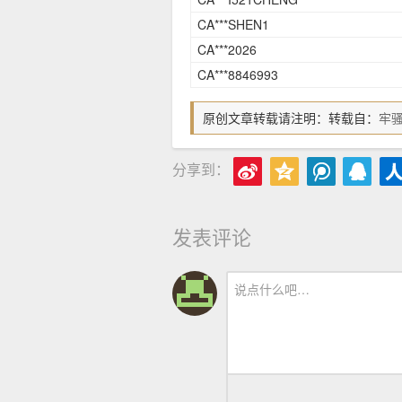
CA***SHEN1
CA***2026
CA***8846993
原创文章转载请注明：转载自：
牢
分享到：
发表评论
说点什么吧…